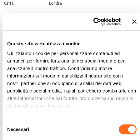
Città
Londra
Distanze dai
Londra Heathrow 25 Km, Londra Luton 50 Km,
principali aereoporti
Londra Stansted 80 Km, Londra Gatwick 70
Km
Questo sito web utilizza i cookie
Periodo
Dal 02/07/2026 al 14/08/2026
Utilizziamo i cookie per personalizzare contenuti ed
Età
12 - 18 anni
annunci, per fornire funzionalità dei social media e per
analizzare il nostro traffico. Condividiamo inoltre
Sistemazione
college
informazioni sul modo in cui utilizzi il nostro sito con i
nostri partner che si occupano di analisi dei dati web,
Durata
2 settimane
pubblicità e social media, i quali potrebbero combinarle con
altre informazioni che hai fornito loro o che hanno raccolto
dal tuo utilizzo dei loro servizi.
Selezione
Necessari
del
consenso