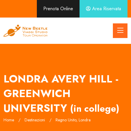
Prenota Online
Area Riservata
LONDRA AVERY HILL -
GREENWICH
UNIVERSITY
(in college)
Home
Destinazioni
Regno Unito, Londra