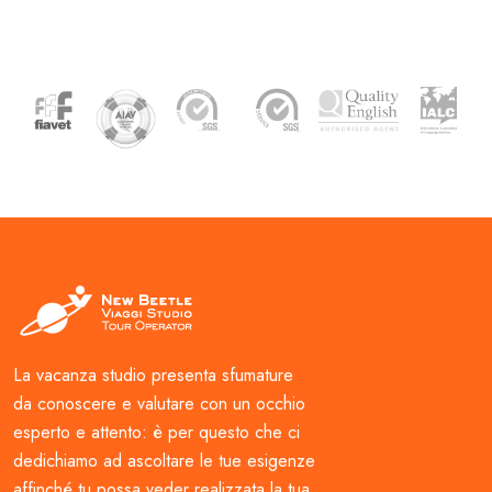
La vacanza studio presenta sfumature
da conoscere e valutare con un occhio
esperto e attento: è per questo che ci
dedichiamo ad ascoltare le tue esigenze
affinché tu possa veder realizzata la tua,