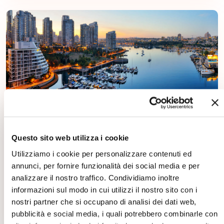
Viaggio studio a Vancouver in
residenza
Questo sito web utilizza i cookie
Vancouver in
Residenza
Utilizziamo i cookie per personalizzare contenuti ed
annunci, per fornire funzionalità dei social media e per
2 settimane
+ 18 anni
analizzare il nostro traffico. Condividiamo inoltre
informazioni sul modo in cui utilizzi il nostro sito con i
da € 1720,00
MAGGIORI INFORMAZIONI
nostri partner che si occupano di analisi dei dati web,
pubblicità e social media, i quali potrebbero combinarle con